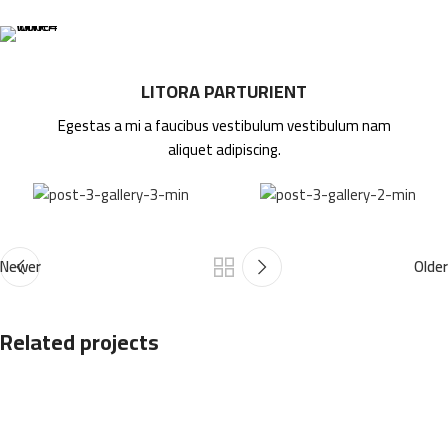
LITORA PARTURIENT
Egestas a mi a faucibus vestibulum vestibulum nam
aliquet adipiscing.
Newer
Older
Related projects
A lacus bibendum pulvinar
Furniture