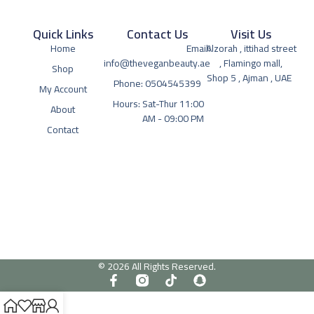
Quick Links
Contact Us
Visit Us
Home
Email:
Alzorah , ittihad street
info@theveganbeauty.ae
, Flamingo mall,
Shop
Shop 5 , Ajman , UAE
Phone: 0504545399
My Account
Hours: Sat-Thur 11:00
About
AM - 09:00 PM
Contact
© 2026 All Rights Reserved.